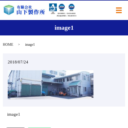
メ
image1
HOME
image1
2018/07/24
image1