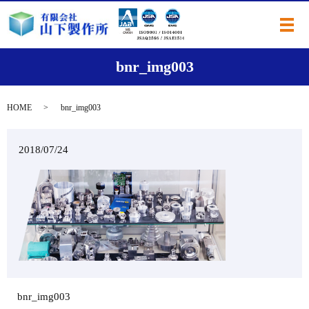
メ
bnr_img003
HOME
bnr_img003
2018/07/24
bnr_img003