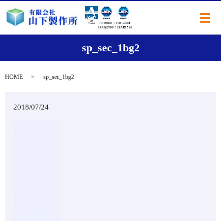
メ
sp_sec_1bg2
HOME
sp_sec_1bg2
2018/07/24